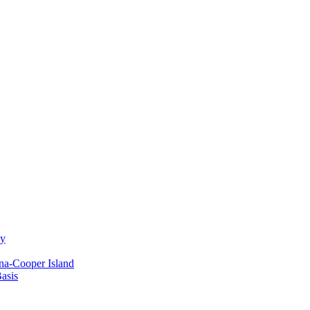
ay
na-Cooper Island
Basis