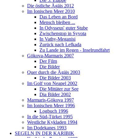
Die 5. Etappe
Die östliche Ägäis 2012
Im Ionischen Meer 2010
Das Leben an Bord
Mensch bleiben ...
In Odysseus' guter Stube
Zwischenstop in Syvota
In Vathy-Meganisi
Zurück nach Lefkada
Zu Lande im Regen - Inselrundfahrt
Gökova-Marmaris 2007
Der Film
Die Bilder
Quer durch die Ägäis 2003
Die Bilder 2003
Im Golf von Neapel 2002
Die Mittäter zur See
Dia Bilder 2002
Marmaris-Gökova 1997
Im Ionischen Meer 1996
Logbuch 1996
In die Süd-Türkei 1995
Westliche Kykladen 1994
Im Dodekanes 1993
SEGELN IN DER KARIBIK