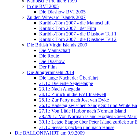
Karibische Premiere 1999
In die BVI 2005
Die Diashow BVI 2005
Zu den Winward-Islands 2007
Karibik-Törn 2007 - die Mannschaft
Karibik-Törn 2007 - der Film
Karibik-Törn 2007 - die Diashow Teil 1
Karibik-Törn 2007 - die Diashow Teil 2
Die British Virgin Islands 2009
Die Mannschaft
Die Route
Die Diashow
Der Film
Die Jungferninseln 2014
Die lange Nacht der Überfahrt
21.1.: Die erste Segeletappe
23.1.: Nach Anegada
24.1.: Zurück in die BVI-Inselwelt
25.1.: Zur Party nach Jost van Dyke
26.1.: Badetag zwischen Sandy Spit und White B
27.1.: Von Little Harbor nach Norman Island
28./29.1.: Von Norman Island-Hodges Creek Mari
30.1.: Letzte Etappe über Peter Island zurück zur 
31.1.: Seesack packen und nach Hause
Die BALLONFAHRT am 9.9.2009