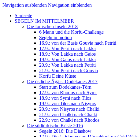
Navigation ausblenden
Navigation einblenden
Startseite
SEGELN IM MITTELMEER
Die Ionischen Inseln 2018
6 Mann und die Korfu-Challenge
Segeln in motion
16.9.: von der Basis Gouvia nach Petriti
17.9.: Von Petriti nach Lakka
18.9.: Von Lakka nach Gaios
19.9.: Von Gaios nach Lakka
20.9.: Von Lakka nach Petriti
21.9.: Von Petriti nach Gouvia
Korfu Deine Küste
Die östliche Ägäis: Dodekanes 2017
Start zum Dodekanes-Törn
17.9.: von Rhodos nach Symi
18.9.: von Symi nach Tilos
19.9.: von Tilos nach Nisyros
20.9.: von Nisyros nach Chalki
21.9.: von Chalki nach Chalki
22.9.: von Chalki nach Rhodos
Die südtürkische Küste 2016
Segeln 2016: Die Diashow
17.9.: Die 1. Etappe von Düsseldorf zur Cold Wat