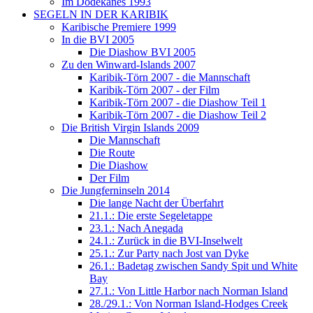
Im Dodekanes 1993
SEGELN IN DER KARIBIK
Karibische Premiere 1999
In die BVI 2005
Die Diashow BVI 2005
Zu den Winward-Islands 2007
Karibik-Törn 2007 - die Mannschaft
Karibik-Törn 2007 - der Film
Karibik-Törn 2007 - die Diashow Teil 1
Karibik-Törn 2007 - die Diashow Teil 2
Die British Virgin Islands 2009
Die Mannschaft
Die Route
Die Diashow
Der Film
Die Jungferninseln 2014
Die lange Nacht der Überfahrt
21.1.: Die erste Segeletappe
23.1.: Nach Anegada
24.1.: Zurück in die BVI-Inselwelt
25.1.: Zur Party nach Jost van Dyke
26.1.: Badetag zwischen Sandy Spit und White
Bay
27.1.: Von Little Harbor nach Norman Island
28./29.1.: Von Norman Island-Hodges Creek