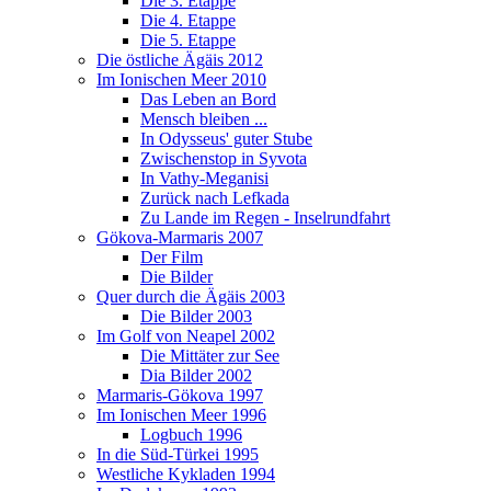
Die 3. Etappe
Die 4. Etappe
Die 5. Etappe
Die östliche Ägäis 2012
Im Ionischen Meer 2010
Das Leben an Bord
Mensch bleiben ...
In Odysseus' guter Stube
Zwischenstop in Syvota
In Vathy-Meganisi
Zurück nach Lefkada
Zu Lande im Regen - Inselrundfahrt
Gökova-Marmaris 2007
Der Film
Die Bilder
Quer durch die Ägäis 2003
Die Bilder 2003
Im Golf von Neapel 2002
Die Mittäter zur See
Dia Bilder 2002
Marmaris-Gökova 1997
Im Ionischen Meer 1996
Logbuch 1996
In die Süd-Türkei 1995
Westliche Kykladen 1994