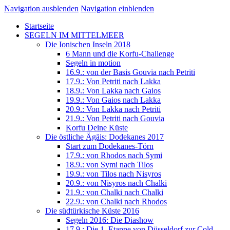
Navigation ausblenden
Navigation einblenden
Startseite
SEGELN IM MITTELMEER
Die Ionischen Inseln 2018
6 Mann und die Korfu-Challenge
Segeln in motion
16.9.: von der Basis Gouvia nach Petriti
17.9.: Von Petriti nach Lakka
18.9.: Von Lakka nach Gaios
19.9.: Von Gaios nach Lakka
20.9.: Von Lakka nach Petriti
21.9.: Von Petriti nach Gouvia
Korfu Deine Küste
Die östliche Ägäis: Dodekanes 2017
Start zum Dodekanes-Törn
17.9.: von Rhodos nach Symi
18.9.: von Symi nach Tilos
19.9.: von Tilos nach Nisyros
20.9.: von Nisyros nach Chalki
21.9.: von Chalki nach Chalki
22.9.: von Chalki nach Rhodos
Die südtürkische Küste 2016
Segeln 2016: Die Diashow
17.9.: Die 1. Etappe von Düsseldorf zur Cold